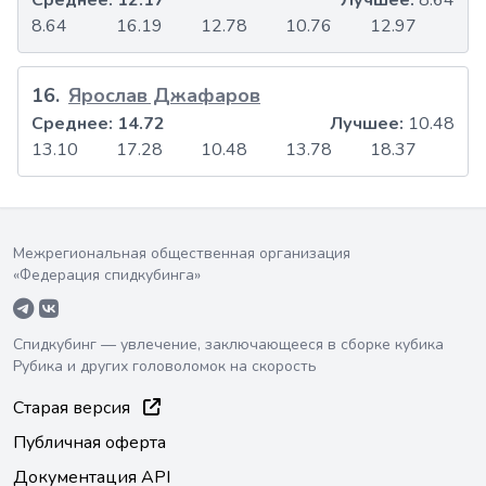
Среднее:
12.17
Лучшее:
8.64
8.64
16.19
12.78
10.76
12.97
16
.
Ярослав Джафаров
Среднее:
14.72
Лучшее:
10.48
13.10
17.28
10.48
13.78
18.37
Межрегиональная общественная организация
«Федерация спидкубинга»
Спидкубинг — увлечение, заключающееся в сборке кубика
Рубика и других головоломок на скорость
Старая версия
Публичная оферта
Документация API