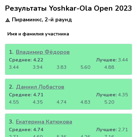
Результаты Yoshkar-Ola Open 2023
Пираминкс, 2-й раунд
Имя и фамилия участника
1
.
Владимир Фёдоров
Среднее:
4.22
Лучшее:
3.44
3.44
3.94
3.83
5.60
4.88
2
.
Даниил Лобастов
Среднее:
4.71
Лучшее:
4.35
4.55
4.35
4.74
4.83
5.20
3
.
Екатерина Катюкова
Среднее:
4.74
Лучшее:
2.71