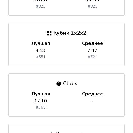
18.68
22.58
#823
#821
Кубик 2x2x2
Лучшая
Среднее
4.19
7.47
#551
#721
Clock
Лучшая
Среднее
17.10
-
#365