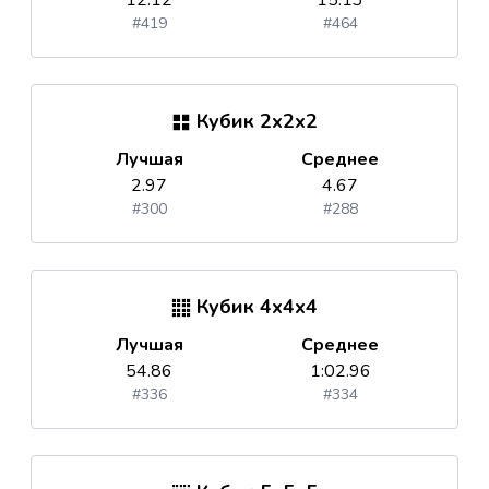
12.12
15.13
#419
#464
Кубик 2x2x2
Лучшая
Среднее
2.97
4.67
#300
#288
Кубик 4x4x4
Лучшая
Среднее
54.86
1:02.96
#336
#334