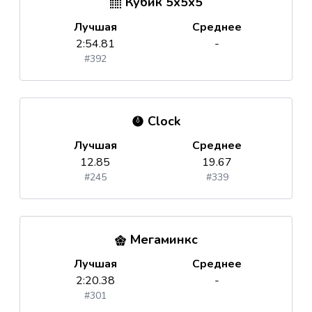
Кубик 5x5x5
Лучшая
Среднее
2:54.81
-
#392
Clock
Лучшая
Среднее
12.85
19.67
#245
#339
Мегаминкс
Лучшая
Среднее
2:20.38
-
#301