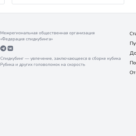
Межрегиональная общественная организация
Ст
«Федерация спидкубинга»
Пу
До
Спидкубинг — увлечение, заключающееся в сборке кубика
По
Рубика и других головоломок на скорость
От