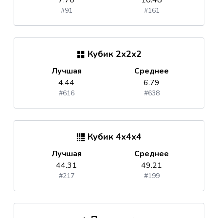
7.70
10.48
#91
#161
Кубик 2x2x2
Лучшая
Среднее
4.44
6.79
#616
#638
Кубик 4x4x4
Лучшая
Среднее
44.31
49.21
#217
#199