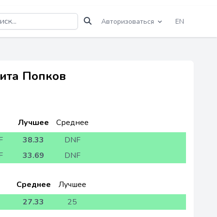
Авторизоваться
EN
кита Попков
Лучшее
Среднее
F
38.33
DNF
F
33.69
DNF
Среднее
Лучшее
27.33
25