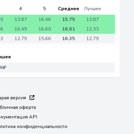
4
5
Среднее
Лучшее
15
13.87
16.46
15.75
13.87
76
16.49
16.60
16.61
12.33
03
12.79
15.66
16.35
12.79
чшее
NF
арая версия
бличная оферта
кументация API
литика конфиденциальности