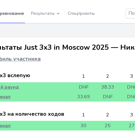
ревнования
Результаты
Спецпроекты
льтаты Just 3x3 in Moscow 2025 — Ни
иль участника
x3 вслепую
1
2
3
-й раунд
DNF
38.33
DN
инал
33.69
DNF
DN
x3 на количество ходов
1
2
3
инал
30
25
27