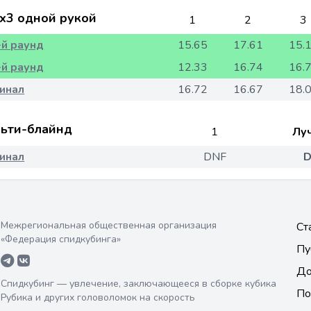
x3 одной рукой
1
2
3
-й раунд
15.65
17.61
15.
-й раунд
12.33
16.74
16.
инал
16.72
16.67
18.
ьти-блайнд
1
Лу
инал
DNF
D
Межрегиональная общественная организация
Ст
«Федерация спидкубинга»
Пу
До
Спидкубинг — увлечение, заключающееся в сборке кубика
По
Рубика и других головоломок на скорость