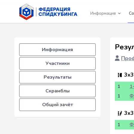
Информация
Со
Резу
Информация
Проф
Участники
3x3
Результаты
1
1
Скрамблы
1
Ф
Общий зачёт
3x3
1
Ф