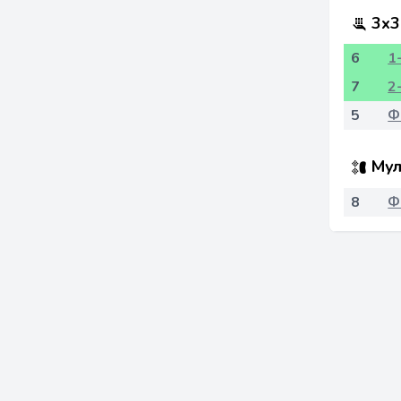
3x3
6
1
7
2
5
Ф
Мул
8
Ф