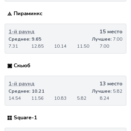
Пираминкс
1-й раунд
15 место
Среднее:
9.65
Лучшее:
7.00
7.31
12.85
10.14
11.50
7.00
Скьюб
1-й раунд
13 место
Среднее:
10.21
Лучшее:
5.82
14.54
11.56
10.83
5.82
8.24
Square-1