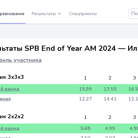
ревнования
Результаты
Спецпроекты
льтаты SPB End of Year AM 2024 — И
иль участника
ик 3x3x3
1
2
3
-й раунд
15.99
13.55
16.
инал
12.27
14.41
12.
ик 2x2x2
1
2
3
-й раунд
5.68
4.99
4.9