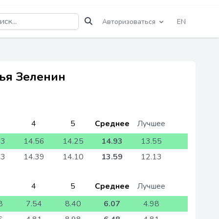
Авторизоваться
EN
лья Зеленин
4
5
Среднее
Лучшее
53
14.56
14.25
14.93
13.55
13
14.39
14.10
13.59
12.13
4
5
Среднее
Лучшее
8
7.54
8.40
6.07
4.98