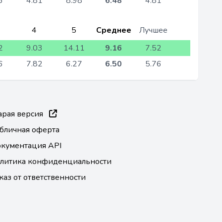
6
4.81
8.98
6.48
4.81
4
5
Среднее
Лучшее
2
9.03
14.11
9.16
7.52
6
7.82
6.27
6.50
5.76
арая версия
бличная оферта
кументация API
литика конфиденциальности
каз от ответственности