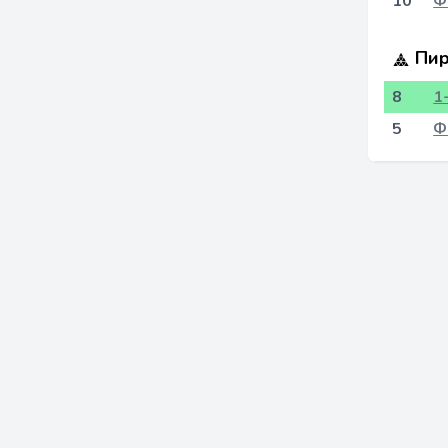
10
Ф
Пир
8
1
5
Ф