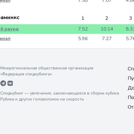
инал
7.50
7.07
4.8
аминкс
1
2
3
-й раунд
7.52
10.14
8.3
инал
5.96
7.27
5.7
Межрегиональная общественная организация
Ст
«Федерация спидкубинга»
Пу
До
Спидкубинг — увлечение, заключающееся в сборке кубика
По
Рубика и других головоломок на скорость
От