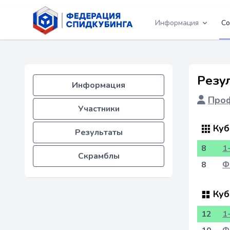
Информация
Со
Резу
Информация
Проф
Участники
Куб
Результаты
8
1
Скрамблы
8
Ф
Куб
12
1