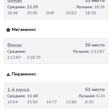
Финал
33 место
Среднее:
22.35
Лучшее:
18.38
26.46
19.96
DNF
20.62
18.38
Мегаминкс
Финал
30 место
Среднее:
Лучшее:
2:12.87
2:12.87
2:28.79
Пираминкс
1-й раунд
51 место
Среднее:
11.40
Лучшее:
6.20
10.64
15.50
10.77
12.80
6.20