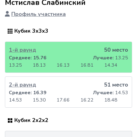
Мстислав Слабинский
Профиль участника
Кубик 3x3x3
1-й раунд
50 место
Среднее:
15.76
Лучшее:
13.25
13.25
18.13
16.13
16.81
14.34
2-й раунд
51 место
Среднее:
16.39
Лучшее:
14.53
14.53
15.30
17.66
16.22
18.48
Кубик 2x2x2