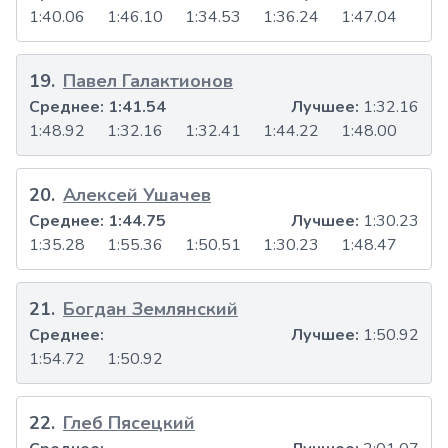
1:40.06
1:46.10
1:34.53
1:36.24
1:47.04
19
.
Павел Галактионов
Среднее:
1:41.54
Лучшее:
1:32.16
1:48.92
1:32.16
1:32.41
1:44.22
1:48.00
20
.
Алексей Ушачев
Среднее:
1:44.75
Лучшее:
1:30.23
1:35.28
1:55.36
1:50.51
1:30.23
1:48.47
21
.
Богдан Землянский
Среднее:
Лучшее:
1:50.92
1:54.72
1:50.92
22
.
Глеб Пясецкий