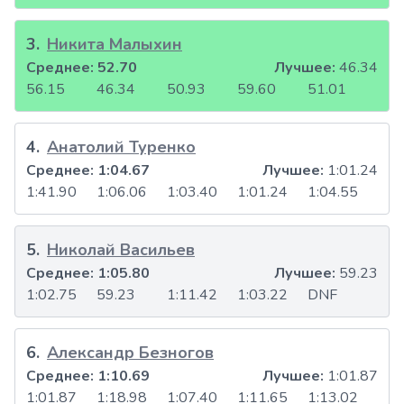
3
.
Никита Малыхин
Среднее:
52.70
Лучшее:
46.34
56.15
46.34
50.93
59.60
51.01
4
.
Анатолий Туренко
Среднее:
1:04.67
Лучшее:
1:01.24
1:41.90
1:06.06
1:03.40
1:01.24
1:04.55
5
.
Николай Васильев
Среднее:
1:05.80
Лучшее:
59.23
1:02.75
59.23
1:11.42
1:03.22
DNF
6
.
Александр Безногов
Среднее:
1:10.69
Лучшее:
1:01.87
1:01.87
1:18.98
1:07.40
1:11.65
1:13.02