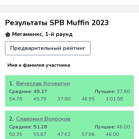
Результаты SPB Muffin 2023
Мегаминкс, 1-й раунд
Предварительный рейтинг
Имя и фамилия участника
1
.
Вячеслав Кочергин
Среднее:
49.17
Лучшее:
37.80
54.78
45.79
37.80
46.95
1:01.58
2
.
Славомил Волосков
Среднее:
51.28
Лучшее:
46.00
50.35
55.87
47.62
57.86
46.00