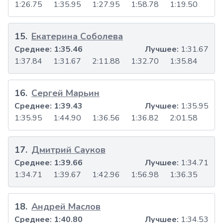
1:26.75
1:35.95
1:27.95
1:58.78
1:19.50
15
.
Екатерина Соболева
Среднее:
1:35.46
Лучшее:
1:31.67
1:37.84
1:31.67
2:11.88
1:32.70
1:35.84
16
.
Сергей Марьин
Среднее:
1:39.43
Лучшее:
1:35.95
1:35.95
1:44.90
1:36.56
1:36.82
2:01.58
17
.
Дмитрий Сауков
Среднее:
1:39.66
Лучшее:
1:34.71
1:34.71
1:39.67
1:42.96
1:56.98
1:36.35
18
.
Андрей Маслов
Среднее:
1:40.80
Лучшее:
1:34.53