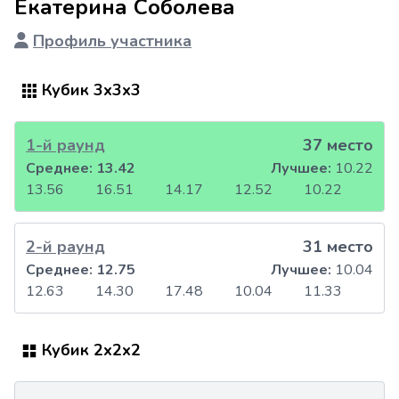
Екатерина Соболева
Профиль участника
Кубик 3x3x3
1-й раунд
37 место
Среднее:
13.42
Лучшее:
10.22
13.56
16.51
14.17
12.52
10.22
2-й раунд
31 место
Среднее:
12.75
Лучшее:
10.04
12.63
14.30
17.48
10.04
11.33
Кубик 2x2x2