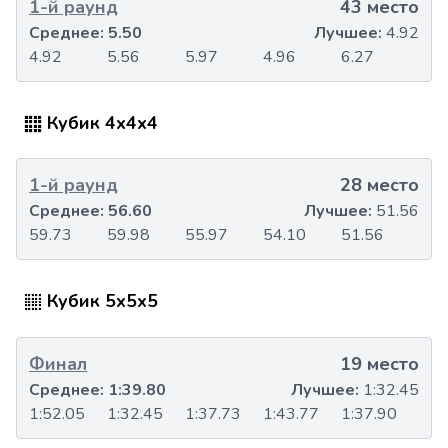
1-й раунд
43 место
Среднее:
5.50
Лучшее:
4.92
4.92
5.56
5.97
4.96
6.27
Кубик 4x4x4
1-й раунд
28 место
Среднее:
56.60
Лучшее:
51.56
59.73
59.98
55.97
54.10
51.56
Кубик 5x5x5
Финал
19 место
Среднее:
1:39.80
Лучшее:
1:32.45
1:52.05
1:32.45
1:37.73
1:43.77
1:37.90