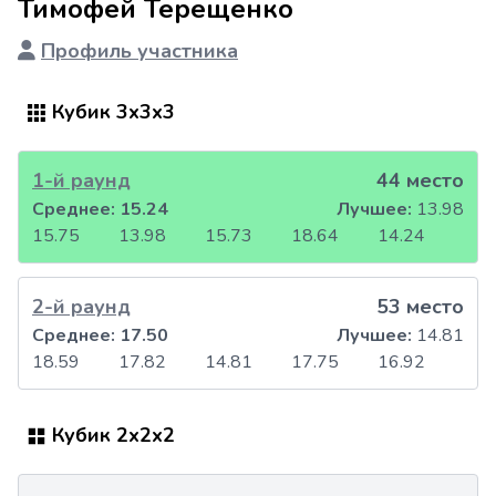
Тимофей Терещенко
Профиль участника
Кубик 3x3x3
1-й раунд
44 место
Среднее:
15.24
Лучшее:
13.98
15.75
13.98
15.73
18.64
14.24
2-й раунд
53 место
Среднее:
17.50
Лучшее:
14.81
18.59
17.82
14.81
17.75
16.92
Кубик 2x2x2