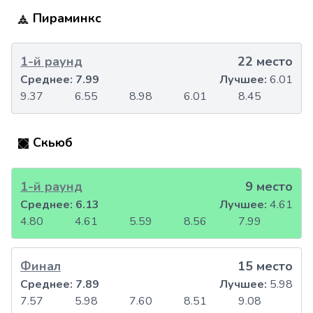
Пираминкс
1-й раунд
22 место
Среднее:
7.99
Лучшее:
6.01
9.37
6.55
8.98
6.01
8.45
Скьюб
1-й раунд
9 место
Среднее:
6.13
Лучшее:
4.61
4.80
4.61
5.59
8.56
7.99
Финал
15 место
Среднее:
7.89
Лучшее:
5.98
7.57
5.98
7.60
8.51
9.08