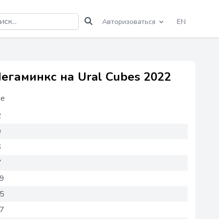
Авторизоваться
EN
гаминкс на Ural Cubes 2022
ее
2
9
6
7
59
75
27