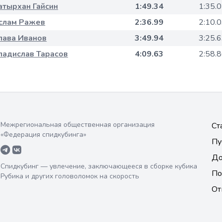
атырхан Гайсин
1:49.34
1:35.
слам Ражев
2:36.99
2:10.
лава Иванов
3:49.94
3:25.
ладислав Тарасов
4:09.63
2:58.
Межрегиональная общественная организация
Ст
«Федерация спидкубинга»
Пу
До
Спидкубинг — увлечение, заключающееся в сборке кубика
По
Рубика и других головоломок на скорость
От