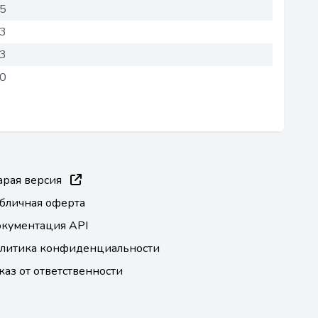
05
03
63
80
арая версия
бличная оферта
кументация API
литика конфиденциальности
каз от ответственности