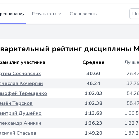
ревнования
Результаты
Спецпроекты
варительный рейтинг дисциплины Ме
фамилия участника
Среднее
Лучш
ртём Сосновских
30.60
28.4
ячеслав Кочергин
46.24
37.7
имофей Терещенко
1:02.03
54.2
емён Терсков
1:02.38
58.4
митрий Душейко
1:13.69
1:00.
лександр Аникин
1:36.23
1:22.
асилий Стасьев
1:49.20
1:37.