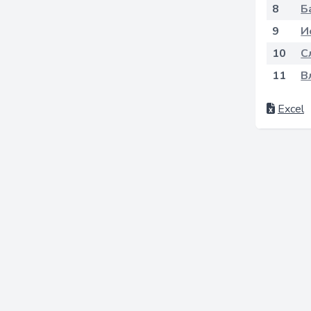
8
Б
9
И
10
С
11
В
Excel