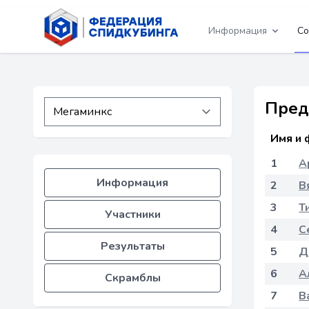
Информация
Со
Пред
Имя и 
1
А
Информация
2
В
3
Т
Участники
4
С
Результаты
5
Д
6
А
Скрамблы
7
В