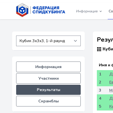
Информация
Со
Резу
Куби
Имя и 
Информация
1
Д
Участники
2
Е
Результаты
3
М
4
Д
Скрамблы
5
К