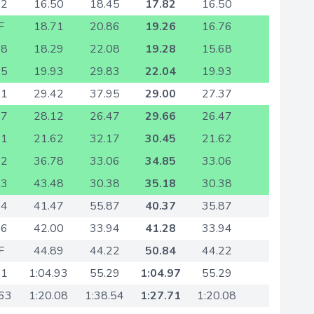
62
16.50
18.45
17.82
16.50
F
18.71
20.86
19.26
16.76
48
18.29
22.08
19.28
15.68
25
19.93
29.83
22.04
19.93
61
29.42
37.95
29.00
27.37
97
28.12
26.47
29.66
26.47
51
21.62
32.17
30.45
21.62
72
36.78
33.06
34.85
33.06
63
43.48
30.38
35.18
30.38
54
41.47
55.87
40.37
35.87
76
42.00
33.94
41.28
33.94
F
44.89
44.22
50.84
44.22
41
1:04.93
55.29
1:04.97
55.29
.63
1:20.08
1:38.54
1:27.71
1:20.08