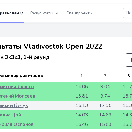
ревнования
Результаты
Спецпроекты
льтаты Vladivostok Open 2022
к 3x3x3, 1-й раунд
фамилия участника
1
2
3
митрий Якинто
14.06
9.04
10.
вгений Моисеев
13.81
9.74
13.
аксим Кучук
15.13
12.95
15.
енис Цой
14.03
14.63
14.
ирилл Ослонов
15.46
15.83
16.