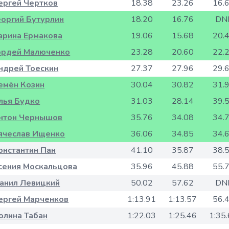
ергей Чертков
18.38
23.26
16.
еоргий Бутурлин
18.20
16.76
DN
арина Ермакова
19.06
15.68
20.
ордей Малюченко
23.28
20.60
22.
ндрей Тоескин
27.37
27.96
29.
емён Козин
30.04
30.82
31.
лья Будко
31.03
28.14
39.
нтон Чернышов
35.76
34.08
34.
ячеслав Ищенко
36.06
34.85
34.
онстантин Пан
41.10
35.87
38.
сения Москальцова
35.96
45.88
55.
анил Левицкий
50.02
57.62
DN
ергей Марченков
1:13.91
1:13.57
56.
олина Табан
1:22.03
1:25.46
1:35