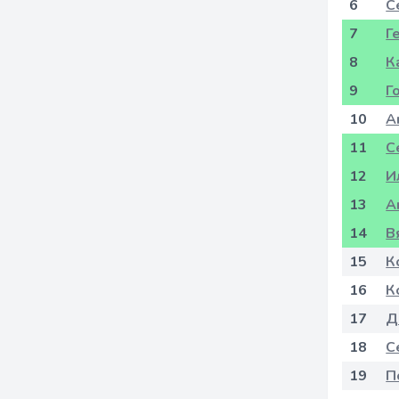
6
С
7
Г
8
К
9
Г
10
А
11
С
12
И
13
А
14
В
15
К
16
К
17
Д
18
С
19
П