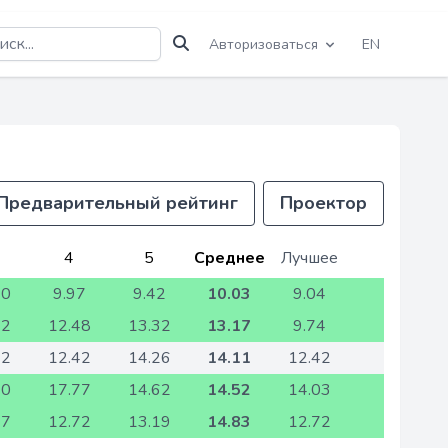
Авторизоваться
EN
Предварительный рейтинг
Проектор
4
5
Среднее
Лучшее
70
9.97
9.42
10.03
9.04
72
12.48
13.32
13.17
9.74
32
12.42
14.26
14.11
12.42
30
17.77
14.62
14.52
14.03
77
12.72
13.19
14.83
12.72