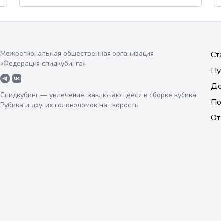
Межрегиональная общественная организация
Ст
«Федерация спидкубинга»
Пу
До
Спидкубинг — увлечение, заключающееся в сборке кубика
По
Рубика и других головоломок на скорость
От