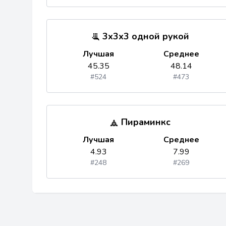
3x3x3 одной рукой
Лучшая
Среднее
45.35
48.14
#524
#473
Пираминкс
Лучшая
Среднее
4.93
7.99
#248
#269