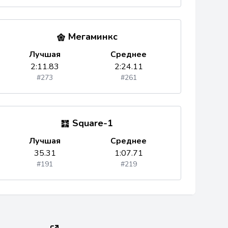
Мегаминкс
Лучшая
Среднее
2:11.83
2:24.11
#273
#261
Square-1
Лучшая
Среднее
35.31
1:07.71
#191
#219