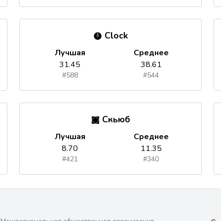
Clock
Лучшая
Среднее
31.45
38.61
#588
#544
Скьюб
Лучшая
Среднее
8.70
11.35
#421
#340