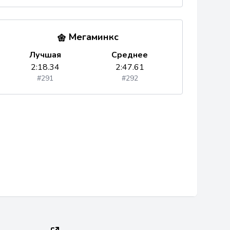
Мегаминкс
Лучшая
Среднее
2:18.34
2:47.61
#291
#292