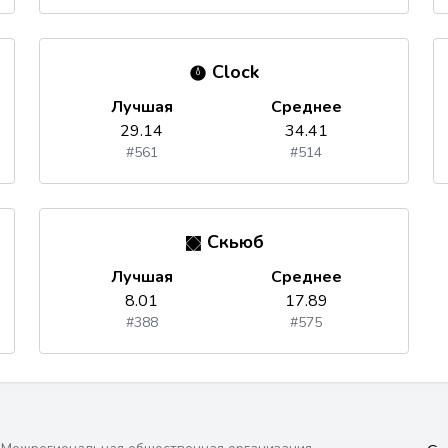
Clock
Лучшая
Среднее
29.14
34.41
#561
#514
Скьюб
Лучшая
Среднее
8.01
17.89
#388
#575