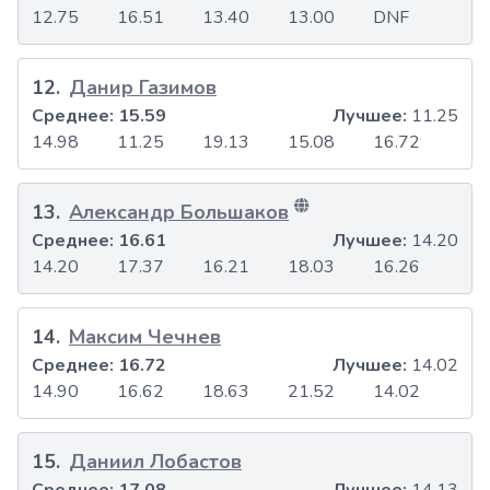
12.75
16.51
13.40
13.00
DNF
12
.
Данир Газимов
Среднее:
15.59
Лучшее:
11.25
14.98
11.25
19.13
15.08
16.72
13
.
Александр Большаков
Среднее:
16.61
Лучшее:
14.20
14.20
17.37
16.21
18.03
16.26
14
.
Максим Чечнев
Среднее:
16.72
Лучшее:
14.02
14.90
16.62
18.63
21.52
14.02
15
.
Даниил Лобастов