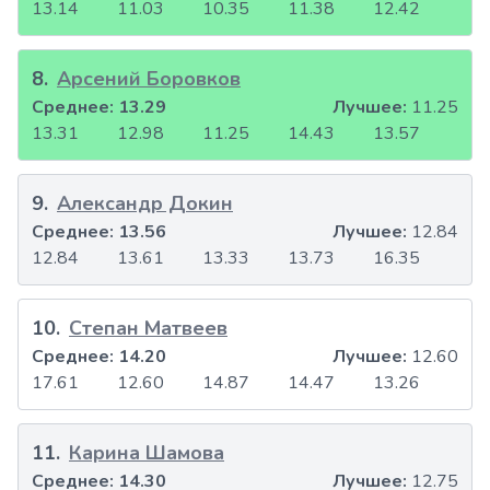
13.14
11.03
10.35
11.38
12.42
8
.
Арсений Боровков
Среднее:
13.29
Лучшее:
11.25
13.31
12.98
11.25
14.43
13.57
9
.
Александр Докин
Среднее:
13.56
Лучшее:
12.84
12.84
13.61
13.33
13.73
16.35
10
.
Степан Матвеев
Среднее:
14.20
Лучшее:
12.60
17.61
12.60
14.87
14.47
13.26
11
.
Карина Шамова
Среднее:
14.30
Лучшее:
12.75