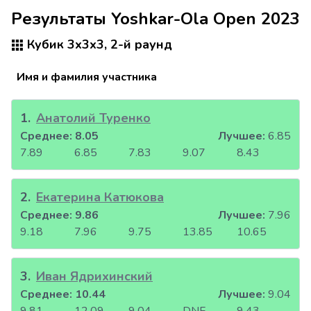
Результаты Yoshkar-Ola Open 2023
Кубик 3x3x3, 2-й раунд
Имя и фамилия участника
1
.
Анатолий Туренко
Среднее:
8.05
Лучшее:
6.85
7.89
6.85
7.83
9.07
8.43
2
.
Екатерина Катюкова
Среднее:
9.86
Лучшее:
7.96
9.18
7.96
9.75
13.85
10.65
3
.
Иван Ядрихинский
Среднее:
10.44
Лучшее:
9.04