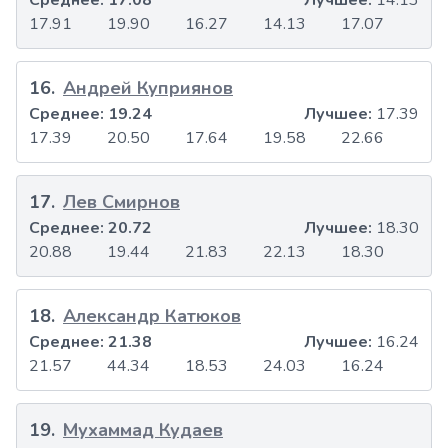
Среднее:
17.08
Лучшее:
14.13
17.91
19.90
16.27
14.13
17.07
16
.
Андрей Куприянов
Среднее:
19.24
Лучшее:
17.39
17.39
20.50
17.64
19.58
22.66
17
.
Лев Смирнов
Среднее:
20.72
Лучшее:
18.30
20.88
19.44
21.83
22.13
18.30
18
.
Александр Катюков
Среднее:
21.38
Лучшее:
16.24
21.57
44.34
18.53
24.03
16.24
19
.
Мухаммад Кудаев